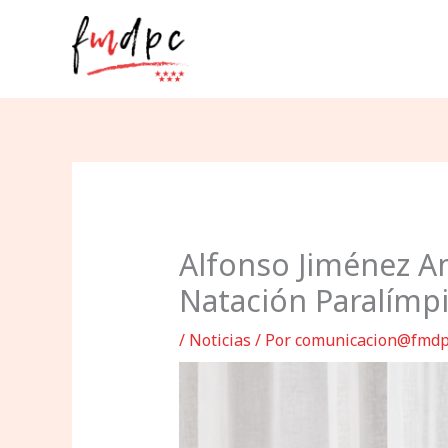
Ir
al
contenido
Alfonso Jiménez Am
Natación Paralímp
/
Noticias
/ Por
comunicacion@fmdp