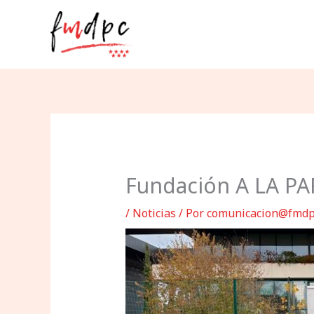
Ir
al
contenido
Fundación A LA PA
/
Noticias
/ Por
comunicacion@fmdp