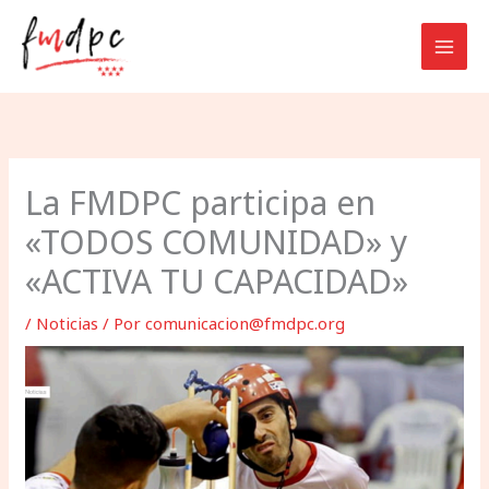
Ir
al
contenido
La FMDPC participa en
«TODOS COMUNIDAD» y
«ACTIVA TU CAPACIDAD»
/
Noticias
/ Por
comunicacion@fmdpc.org