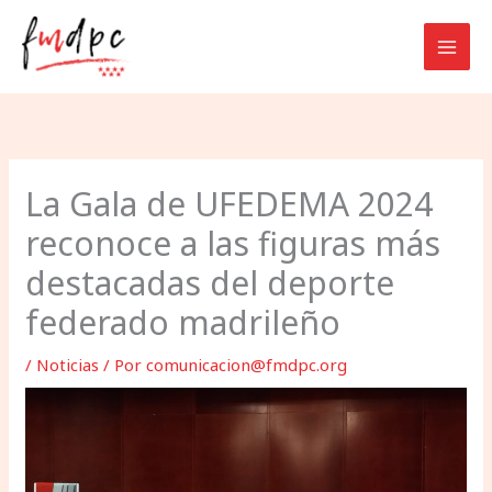
Ir
al
contenido
La Gala de UFEDEMA 2024
reconoce a las figuras más
destacadas del deporte
federado madrileño
/
Noticias
/ Por
comunicacion@fmdpc.org