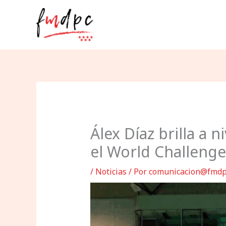
Ir
al
contenido
Álex Díaz brilla a 
el World Challenge
/
Noticias
/ Por
comunicacion@fmdp