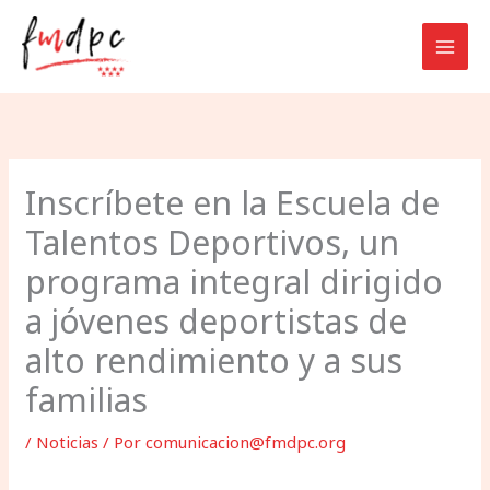
Ir
al
contenido
Inscríbete en la Escuela de
Talentos Deportivos, un
programa integral dirigido
a jóvenes deportistas de
alto rendimiento y a sus
familias
/
Noticias
/ Por
comunicacion@fmdpc.org